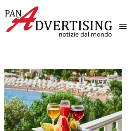
Passa
al
contenuto
(premi
invio)
PANADVERTISING
Notizie dal mondo