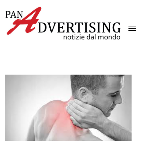
Passa
al
contenuto
(premi
invio)
PANADVERTISING
Notizie dal mondo