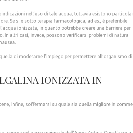
dicazioni nell’uso di tale acqua, tuttavia esistono particolar
re. Se si è sotto terapia farmacologica, ad es., è preferibile
l’acqua ionizzata, in quanto potrebbe creare una barriera per
. In altri casi, invece, possono verificarsi problemi di natura
 nausea.
 quella di moderarne l’impiego per permettere all’organismo di
LCALINA IONIZZATA IN
ene, infine, soffermarsi su quale sia quella migliore in comme
zio, sgorga nel parco regionale dell’Appia Antica. Quest’acqua 