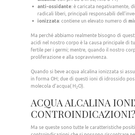
anti-ossidante
: è caricata negativamente, d
radicali liberi, principali responsabili dell’
ionizzata
: contiene un elevato numero di
mi
Ma perché abbiamo realmente bisogno di quest’ac
acidi nel nostro corpo è la causa principale di 
fertile per i germi; mentre, quando il nostro cor
proliferazione e alla sopravvivenza.
Quando si beve acqua alcalina ionizzata si as
in forma OH; due di questi ioni di idrossido 
molecola d’acqua( H
O).
2
ACQUA ALCALINA IONI
CONTROINDICAZIONI
Ma se queste sono tutte le caratteristiche positi
controindicazioni che si possono riscontrare nel