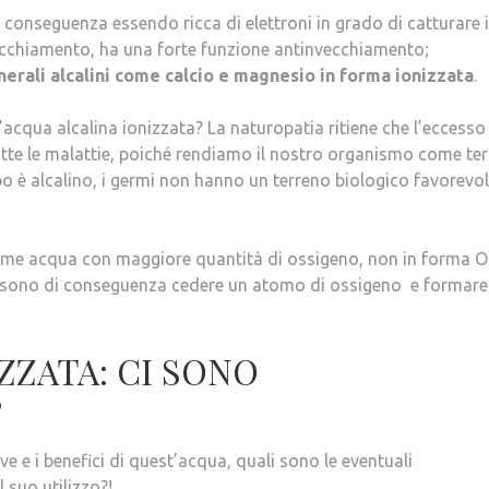
i conseguenza essendo ricca di elettroni in grado di catturare i
invecchiamento, ha una forte funzione antinvecchiamento;
nerali alcalini come calcio e magnesio in forma ionizzata
.
qua alcalina ionizzata? La naturopatia ritiene che l’eccesso
tutte le malattie, poiché rendiamo il nostro organismo come te
po è alcalino, i germi non hanno un terreno biologico favorevol
sume acqua con maggiore quantità di ossigeno, non in forma O
possono di conseguenza cedere un atomo di ossigeno e formare
ZZATA: CI SONO
?
ve e i benefici di quest’acqua, quali sono le eventuali
 suo utilizzo?!