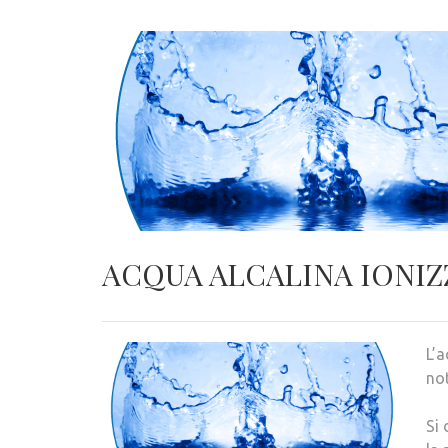
ACQUA ALCALINA IONIZZ
L’a
not
Si 