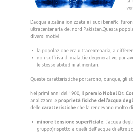
la 
ven
L’acqua alcalina ionizzata e i suoi benefici fur
ultracentenaria del nord Pakistan.Questa popolazi
diversi motivi:
la popolazione era ultracentenaria, a differen
non soffriva di malattie degenerative, pur av
le stesse abitudini alimentari.
Queste caratteristiche portarono, dunque, gli st
Nei primi anni del 1900, il
premio Nobel Dr. Coa
analizzare le
proprietà fisiche dell’acqua deg
delle
caratteristiche
che la rendevano molto d
minore tensione superficiale
: l’acqua degl
gruppo)rispetto a quelli dell’acqua di altre 