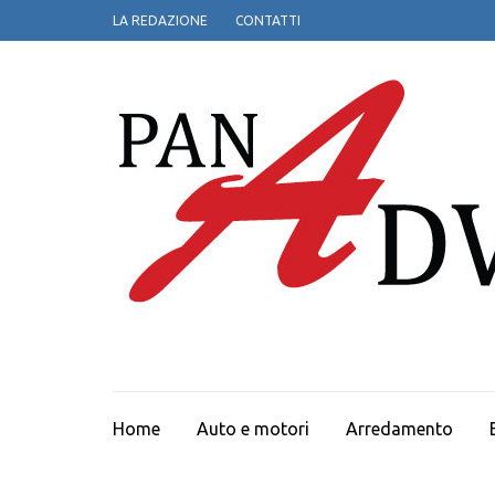
Passa
LA REDAZIONE
CONTATTI
al
contenuto
(premi
invio)
Home
Auto e motori
Arredamento