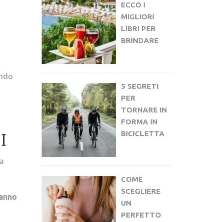
ECCO I
MIGLIORI
LIBRI PER
BRINDARE
endo
5 SEGRETI
PER
TORNARE IN
FORMA IN
I
BICICLETTA
 a
COME
SCEGLIERE
vanno
UN
PERFETTO