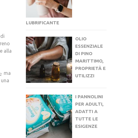
LUBRIFICANTE
 di
OLIO
rreno
ESSENZIALE
e alla
DI PINO
MARITTIMO,
PROPRIETÀ E
ma
2
UTILIZZI
 una
I PANNOLINI
PER ADULTI,
ADATTI A
TUTTE LE
ESIGENZE