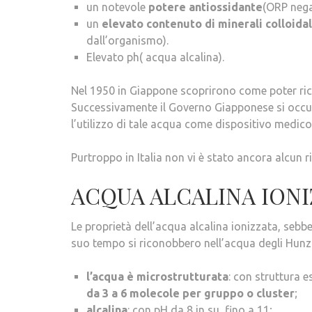
un notevole
potere antiossidante
(ORP nega
un
elevato contenuto di minerali colloidal
dall’organismo).
Elevato ph( acqua alcalina).
Nel 1950 in Giappone scoprirono come poter ricava
Successivamente il Governo Giapponese si occup
l’utilizzo di tale acqua come dispositivo medico
Purtroppo in Italia non vi è stato ancora alcun 
ACQUA ALCALINA IONI
Le proprietà dell’acqua alcalina ionizzata, sebb
suo tempo si riconobbero nell’acqua degli Hunz
l’acqua è microstrutturata
: con struttura 
da 3 a 6 molecole per gruppo o cluster
;
alcalina
: con pH da 8 in su, fino a 11;