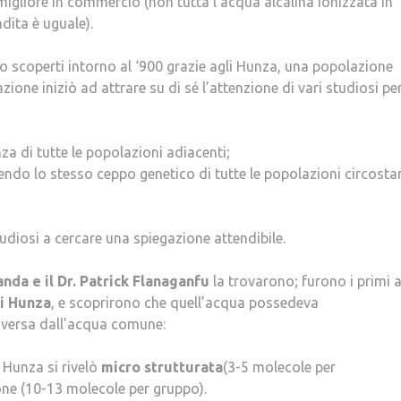
migliore in commercio (non tutta l’acqua alcalina ionizzata in
dita è uguale).
ono scoperti intorno al ‘900 grazie agli Hunza, una popolazione
one iniziò ad attrare su di sé l’attenzione di vari studiosi pe
za di tutte le popolazioni adiacenti;
endo lo stesso ceppo genetico di tutte le popolazioni circostan
udiosi a cercare una spiegazione attendibile.
nda e il Dr. Patrick Flanaganfu
la trovarono; furono i primi 
li Hunza
, e scoprirono che quell’acqua possedeva
iversa dall’acqua comune:
i Hunza si rivelò
micro strutturata
(3-5 molecole per
zone (10-13 molecole per gruppo).