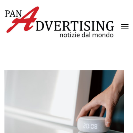
Passa
al
contenuto
(premi
invio)
PANADVERTISING
Notizie dal mondo