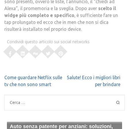
sono presenti, ovvero le liste, l’annuncio, il “chiedi ad
Alexa”, il promemoria e la sveglia. Dopo aver
scelto il
widge più completo e specifico
, è sufficiente fare un
tap prolungato ed ecco che in men che non si dica
risulterà installato nel proprio device.
Condividi questo articolo sui social networks
Navigazione
Come guardare Netflix sulle
Salute! Ecco i migliori libri
articoli
tv che non sono smart
per brindare
Ricerca
per:
Perché è fondamentale verificare
Auto senza patente per anziani: soluzioni,
Come funziona auto ibrida: dai principi base
E-commerce, quali sono i settori più amati
Cosa devo fare prima di lanciare il mio
Benessere, un mantra imprescindibile per gli
In viaggio tra usanze e rituali curiosi