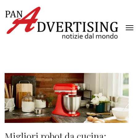
Passa
al
contenuto
(premi
invio)
PANADVERTISING
Notizie dal mondo
Migliori robot da cucina: