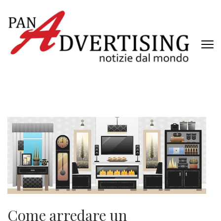
Passa
al
contenuto
(premi
invio)
PANADVERTISING
Notizie dal mondo
Come arredare un