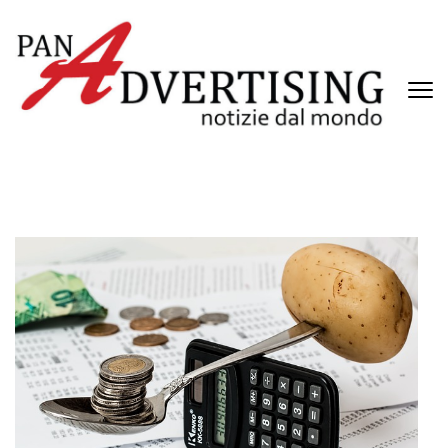
Passa
al
contenuto
(premi
invio)
PANADVERTISING
Notizie dal mondo